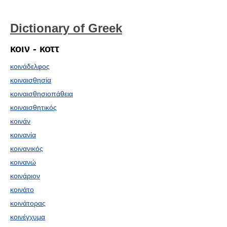
Dictionary of Greek
κοιν - κοττ
κοινάδελφος
κοιναισθησία
κοιναισθησιοπάθεια
κοιναισθητικός
κοινάν
κοινανία
κοινανικός
κοινανώ
κοινάριον
κοινάτο
κοινάτορας
κοινέγχυμα