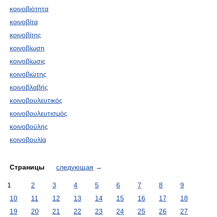
κοινοβιότητα
κοινοβίτα
κοινοβίτης
κοινοβίωση
κοινοβίωσις
κοινοβιώτης
κοινοβλαβής
κοινοβουλευτικός
κοινοβουλευτισμός
κοινοβούλης
κοινοβουλία
Страницы
следующая
→
1
2
3
4
5
6
7
8
9
10
11
12
13
14
15
16
17
18
19
20
21
22
23
24
25
26
27