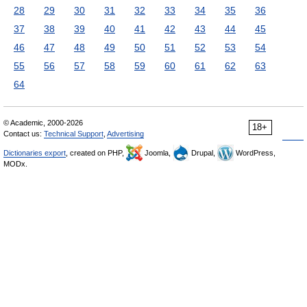
28
29
30
31
32
33
34
35
36
37
38
39
40
41
42
43
44
45
46
47
48
49
50
51
52
53
54
55
56
57
58
59
60
61
62
63
64
© Academic, 2000-2026
18+
Contact us:
Technical Support
,
Advertising
Dictionaries export
, created on PHP,
Joomla,
Drupal,
WordPress,
MODx.